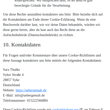
widersprechen. Wir entsprechen dem, es sei denn es gibt
berechtigte Gründe für die Verarbeitung.
Um diese Rechte auszuüben kontaktiere uns bitte. Bitte beziehe dich auf
die Kontaktdaten am Ende dieser Cookie-Erklärung. Wenn du eine
Beschwerde darüber hast, wie wir deine Daten behandeln, würden wir
diese gerne hören, aber du hast auch das Recht diese an die
Aufsichtsbehörde (Datenschutzbehörde) zu richten.
10. Kontaktdaten
Für Fragen und/oder Kommentare über unsere Cookie-Richtlinien und
diese Aussage kontaktiere uns bitte mittels der folgenden Kontaktdaten:
Sara Thulke
Syker Straße 4
28857 Syke
Deutschland
Website:
https://uebergemalt.de
E-Mail:
info@
uebergemalt.de
Telefonnummer: 015222566884
Diese Cookie-Richtlinie wurde mit
cookiedatabase.org
am Februar 8,